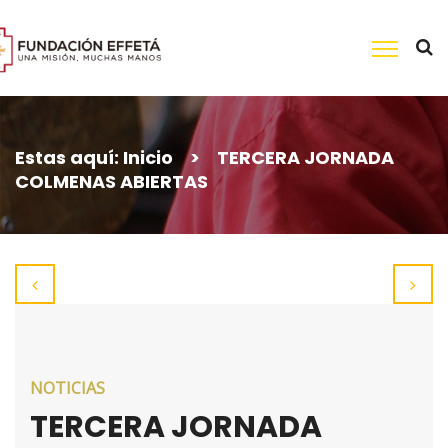
Skip
to
content
Buscar:
Estas aquí:
Inicio
>
TERCERA JORNADA
COLMENAS ABIERTAS
NOTICIAS
TERCERA JORNADA