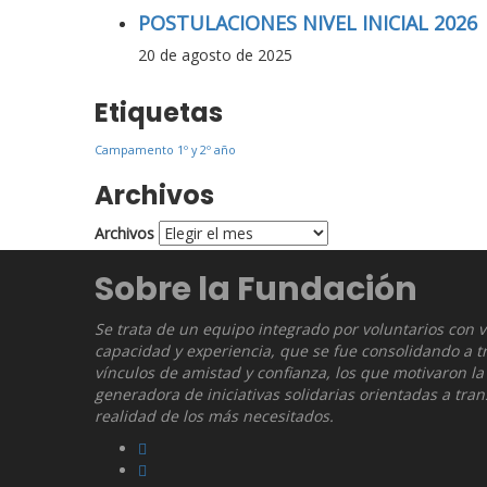
POSTULACIONES NIVEL INICIAL 2026
20 de agosto de 2025
Etiquetas
Campamento 1º y 2º año
Archivos
Archivos
Sobre la Fundación
Se trata de un equipo integrado por voluntarios con 
capacidad y experiencia, que se fue consolidando a t
vínculos de amistad y confianza, los que motivaron la
generadora de iniciativas solidarias orientadas a tra
realidad de los más necesitados.