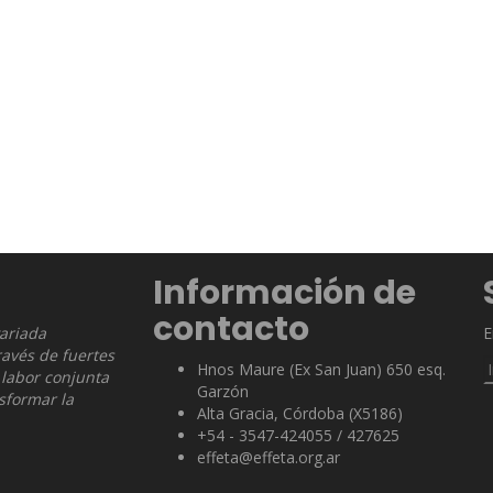
Información de
contacto
variada
E
ravés de fuertes
Hnos Maure (Ex San Juan) 650 esq.
 labor conjunta
Garzón
nsformar la
Alta Gracia, Córdoba (X5186)
+54 - 3547-424055 / 427625
effeta@effeta.org.ar