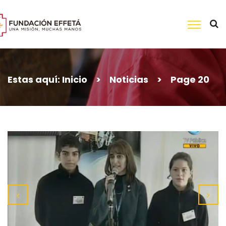
Skip
to
content
Buscar:
Estas aquí:
Inicio
>
Noticias
>
Page 20