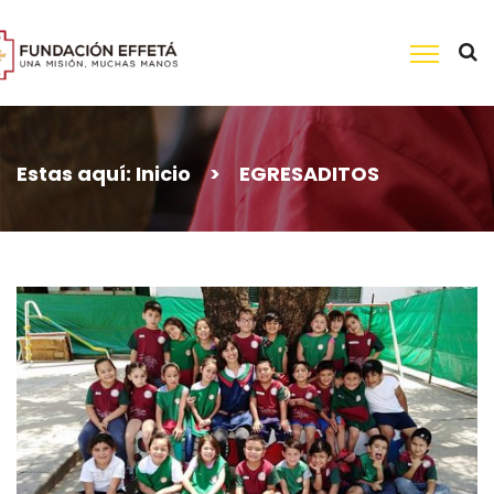
Skip
to
content
Buscar:
Estas aquí:
Inicio
>
EGRESADITOS