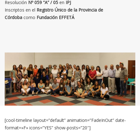
Resolución
Nº 059 “A” / 05
en
IPJ
Inscriptos en el
Registro Único de la Provincia de
Córdoba
como
Fundación EFFETÁ
[cool-timeline layout=”default” animation=”FadeInOut” date-
format=»F» icons=”YES” show-posts=”20″]