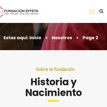
Skip
to
content
Buscar:
Estas aquí:
Inicio
>
Nosotros
>
Page 2
Sobre la fundación
Historia y
Nacimiento