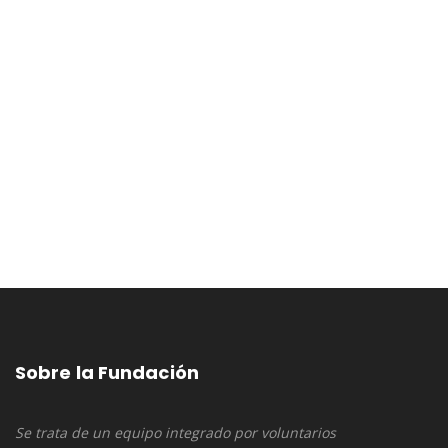
Effetá ¡ÁBRETE!
Ábrenos al espíritu de amor que todo lo transforma, que todo
soporta, que todo lo cree, que todo lo espera, que todo lo
renueva.
Effetá ¡ÁBRETE!
Amén
Sobre la Fundación
Se trata de un equipo integrado por voluntarios